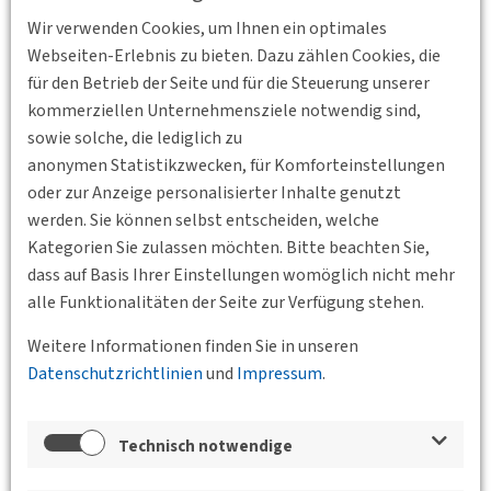
Wir verwenden Cookies, um Ihnen ein optimales
Webseiten-Erlebnis zu bieten. Dazu zählen Cookies, die
19.10.2022 14:00
für den Betrieb der Seite und für die Steuerung unserer
Fachexkursion des Jungen Forums nach
kommerziellen Unternehmensziele notwendig sind,
Hamburg
sowie solche, die lediglich zu
anonymen Statistikzwecken, für Komforteinstellungen
Vom
19. bis 22.10.2022
findet die diesjährige
oder zur Anzeige personalisierter Inhalte genutzt
Fachexkursion des Jungen Forums nach Hamburg
statt.
werden. Sie können selbst entscheiden, welche
Freut Euch auf ein spannendes und
Kategorien Sie zulassen möchten. Bitte beachten Sie,
verkehrsträgerübergreifendes Programm mit…
dass auf Basis Ihrer Einstellungen womöglich nicht mehr
Weiterlesen
alle Funktionalitäten der Seite zur Verfügung stehen.
Weitere Informationen finden Sie in unseren
Datenschutzrichtlinien
und
Impressum
.
25.04.2022 17:00
Digitales Netzwerkgespräch des Jungen
Technisch notwendige
Forums "Nachwuchs trifft Entscheider*in"