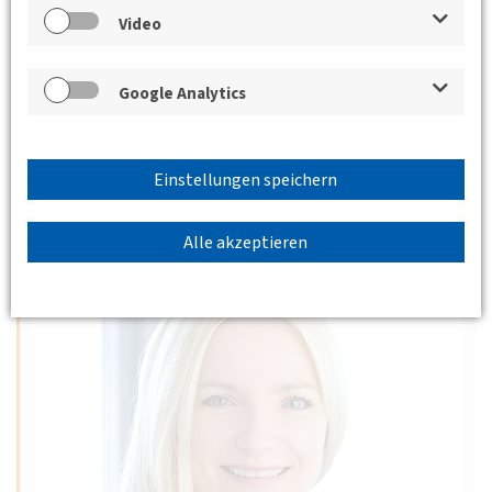
mit Andreas Matthes
Video
Leiter des Referates Wirtschaft, Arbeit und Verkehr,
Sächsische Staatskanzlei Dresden - vormals
Google Analytics
Bundesministerium für Verkehr und digitale Infrastruktur
(BMVI), dort u.a. Leiter…
Weiterlesen
Einstellungen speichern
Alle akzeptieren