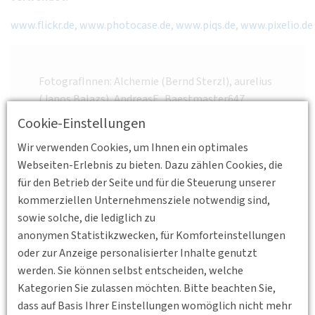
www.flickr.de
,
www.photocase.de
,
www.piqs.de
,
www.pixelio.de
FotografInnen: Alchemie (Bernd Sterzl), aurelius
(Janos Balazs), AndreasF., Baestmaster647
(V.Plack), bast, Peter Bargmann, Michel vom
Cookie-Einstellungen
Berch, CarolauAG, Coast Raider 813, DannyTD,
Wir verwenden Cookies, um Ihnen ein optimales
DominoXL, dysturb, eberhard_h, eileenSH4, Ewa,
Webseiten-Erlebnis zu bieten. Dazu zählen Cookies, die
Fishfutter (Tim Reinhart), florentine (Edith
für den Betrieb der Seite und für die Steuerung unserer
Ochs), fotopiti, FRIESE 1962 (Bredehorn.J),
kommerziellen Unternehmensziele notwendig sind,
froutes, +Guido, hanna_horwarth, hans s, Eileen
sowie solche, die lediglich zu
Heerdegen, hinnerk, Hyperfinch, Isis299 (Ingrid
anonymen Statistikzwecken, für Komforteinstellungen
Ruthe), jeffwilcox, Jenzig71, jimg944, Jo3-
oder zur Anzeige personalisierter Inhalte genutzt
Hannes, joexx, junkman, kamshots, KDF,
werden. Sie können selbst entscheiden, welche
kogakure, Koos_Fernhout, knuti, Dieter
Kategorien Sie zulassen möchten. Bitte beachten Sie,
Kreikemeier, krossbow, manwalk, Marcus H.,
dass auf Basis Ihrer Einstellungen womöglich nicht mehr
martinroell, mr.felix, mK B., moe_, myFlow