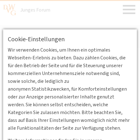
Junges Forum
Junges Forum
/
Veranstaltungen
/
Archiv
Cookie-Einstellungen
Fachexkursion des Jungen Forums nach Hamburg
Wir verwenden Cookies, um Ihnen ein optimales
Webseiten-Erlebnis zu bieten. Dazu zählen Cookies, die
Archiv
für den Betrieb der Seite und für die Steuerung unserer
kommerziellen Unternehmensziele notwendig sind,
sowie solche, die lediglich zu
Fachexkursion des Jungen Forums
anonymen Statistikzwecken, für Komforteinstellungen
nach Hamburg
oder zur Anzeige personalisierter Inhalte genutzt
werden. Sie können selbst entscheiden, welche
19.10.2022 14:00
Kategorien Sie zulassen möchten. Bitte beachten Sie,
Vom
19. bis 22.10.2022
findet die diesjährige
Fachexkursion
dass auf Basis Ihrer Einstellungen womöglich nicht mehr
des Jungen Forums nach Hamburg
statt.
alle Funktionalitäten der Seite zur Verfügung stehen.