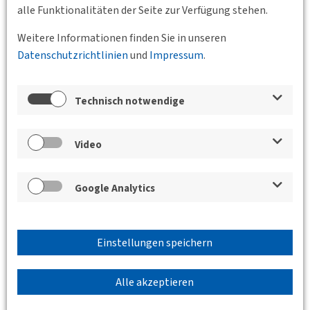
alle Funktionalitäten der Seite zur Verfügung stehen.
Die Deutsche Bahn AG bringt Sie schon ab 79 € zu den
Weitere Informationen finden Sie in unseren
jeweiligen Veranstaltungsorten der zentralen
Datenschutzrichtlinien
und
Impressum
.
Veranstaltungen der Deutschen
Verkehrswissenschaftlichen Gesellschaft e.V.
Weiterlesen
Technisch notwendige
Video
Google Analytics
Einstellungen speichern
Alle akzeptieren