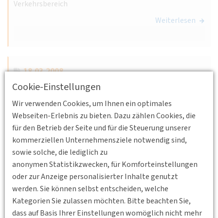
Verkehrsbereich
Weiterlesen
18.03.2008
Neue Richtlinie des Jungen Forums
Cookie-Einstellungen
Das Junge Forum der DVWG hat sich auf der
Wir verwenden Cookies, um Ihnen ein optimales
außerordentlichen Bundesdelegiertenkonferenz am 08.
Webseiten-Erlebnis zu bieten. Dazu zählen Cookies, die
März 2008 in Hannover eine neue Richtlinie gegeben.
für den Betrieb der Seite und für die Steuerung unserer
kommerziellen Unternehmensziele notwendig sind,
Weiterlesen
sowie solche, die lediglich zu
anonymen Statistikzwecken, für Komforteinstellungen
oder zur Anzeige personalisierter Inhalte genutzt
werden. Sie können selbst entscheiden, welche
17.03.2008
Kategorien Sie zulassen möchten. Bitte beachten Sie,
Gute Fahrt mit unserem Mobilitätspartner
dass auf Basis Ihrer Einstellungen womöglich nicht mehr
DB Bahn