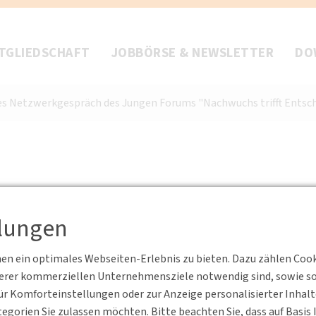
TGLIEDSCHAFT
JOBBÖRSE & NEWSLETTER
DO
es Netzwerkgespräch des Jungen Forums "Nachwuchs trifft Entsche
espräch des Jungen Foru
llungen
scheider*in" mit Dr.
n ein optimales Webseiten-Erlebnis zu bieten. Dazu zählen Cookie
serer kommerziellen Unternehmensziele notwendig sind, sowie solc
r Komforteinstellungen oder zur Anzeige personalisierter Inhal
egorien Sie zulassen möchten. Bitte beachten Sie, dass auf Basi