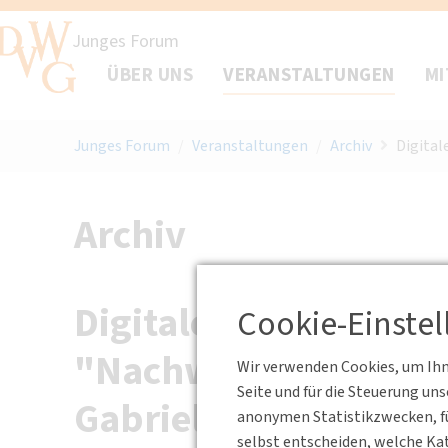
Junges Forum
ÜBER UNS
VERANSTALTUNGEN
MI
Junges Forum
/
Veranstaltungen
/
Archiv
Digital
Archiv
Digitales Netzwerkg
Cookie-Einste
"Nachwuchs trifft Ent
Wir verwenden Cookies, um Ihne
Seite und für die Steuerung un
Gabriele Reich
anonymen Statistikzwecken, fü
selbst entscheiden, welche Kat