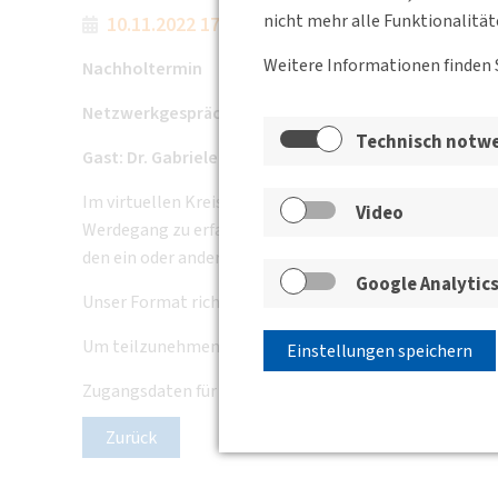
nicht mehr alle Funktionalität
10.11.2022 17:00
Weitere Informationen finden 
Nachholtermin
Netzwerkgespräch in Kooperation mit dem Jungen
Technisch notw
Gast: Dr. Gabriele Reich, Executive Consultant, Luft
Im virtuellen Kreis habt Ihr in dem ca. 1,5 bis 2-stün
Video
Werdegang zu erfahren und Einblicke in ihre Tätigkeit
den ein oder anderen Tipp zur Berufs- und Karriereplan
Google Analytic
Unser Format richtet sich dabei insbesondere an Studi
Um teilzunehmen, sende uns bitte eine Mail unter Anga
Einstellungen speichern
Zugangsdaten für Zoom werden kurz vor der Veranstal
Zurück