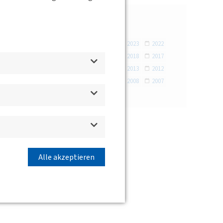
Jahr
2026
2025
2024
2023
2022
2021
2020
2019
2018
2017
2016
2015
2014
2013
2012
2011
2010
2009
2008
2007
hem
 sowie
Alle akzeptieren