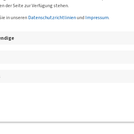
en der Seite zur Verfügung stehen.
Sie in unseren
Datenschutzrichtlinien
und
Impressum
.
 Forum Hamburg
endige
hansa Industry Solutions
digen Gespräch die Gelegenheit, mehr zu Gabriele Reichs' persönlic
 bei Lufthansa Industry Solutions zu bekommen, Fragen zu stellen
ung zu erhalten.
s
erende, Berufseinsteiger und junge Nachwuchskräfte.
be deines Alters an:
jungesforum(at)dvwg.de
tung an die Teilnehmenden versendet.