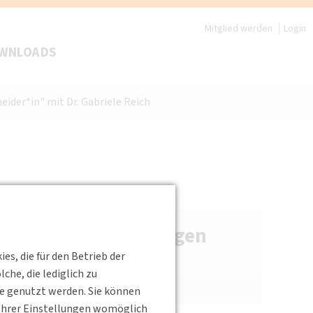
Mitglied werden
Login
WNLOADS
ider*in" mit Dr. Gabriele Reich
ms
Veranstaltungen
s, die für den Betrieb der
Veranstaltungskalender
he, die lediglich zu
Archiv
te genutzt werden. Sie können
s Ihrer Einstellungen womöglich