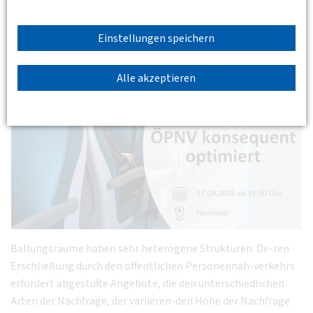
Hannover: DVWG diskutiert Stadtbahnverlängerung
Garbsen, Busverkehr, On-Demand-Angebote wie
Einstellungen speichern
sprinti & ÖPNV-Optimierung.
Alle akzeptieren
Ballungsräume haben sehr heterogene Strukturen. De-ren
Erschließung durch den öffentlichen Personennah-verkehrs
erfordert abgestufte Angebote, die den unterschiedlichen
Arten der Nachfrage, der variieren-den Höhe der Nachfrage