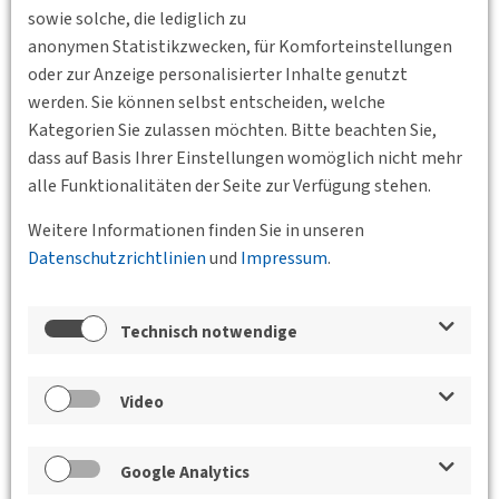
sowie solche, die lediglich zu
anonymen Statistikzwecken, für Komforteinstellungen
oder zur Anzeige personalisierter Inhalte genutzt
werden. Sie können selbst entscheiden, welche
Kategorien Sie zulassen möchten. Bitte beachten Sie,
dass auf Basis Ihrer Einstellungen womöglich nicht mehr
Zurück
alle Funktionalitäten der Seite zur Verfügung stehen.
Weitere Informationen finden Sie in unseren
Datenschutzrichtlinien
und
Impressum
.
Veranstaltungen der Bundesgeschäftsstelle
und der Bezirksvereinigungen
ÖPNV konsequent optimiert
Technisch notwendige
17.09.2025 15:30 - 18:00
Intercity Hotel
Video
Hannover, Rosenstraße 1, 30159 Hannover
BV
Niedersachsen-Bremen
Google Analytics
Fachgespräche Nahverkehr am 17.09.2025 in