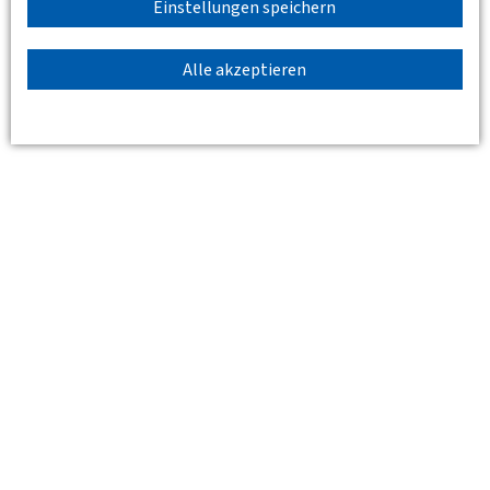
H I E R A N M E L D E N
Einstellungen speichern
Standort
Alle akzeptieren