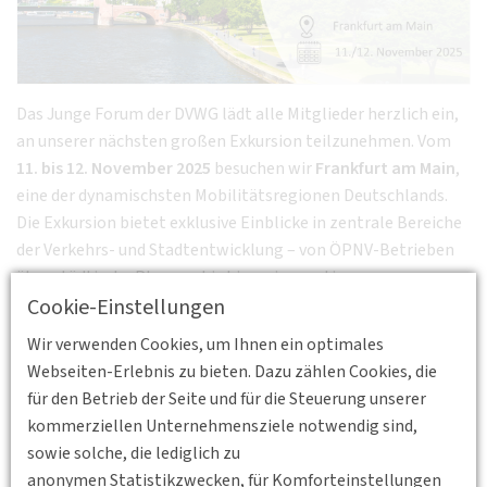
Das Junge Forum der DVWG lädt alle Mitglieder herzlich ein,
an unserer nächsten großen Exkursion teilzunehmen. Vom
11. bis 12. November 2025
besuchen wir
Frankfurt am Main
,
eine der dynamischsten Mobilitätsregionen Deutschlands.
Die Exkursion bietet exklusive Einblicke in zentrale Bereiche
der Verkehrs- und Stadtentwicklung – von ÖPNV-Betrieben
über städtische Planung bis hin zu innovativen
Cookie-Einstellungen
Mobilitätsprojekten.
Wir verwenden Cookies, um Ihnen ein optimales
Programmüberblick:
Webseiten-Erlebnis zu bieten. Dazu zählen Cookies, die
11. November 2025
für den Betrieb der Seite und für die Steuerung unserer
kommerziellen Unternehmensziele notwendig sind,
11:00 – 12:30 Uhr: Besichtigung
VGF Betriebshof Ost
sowie solche, die lediglich zu
13:00 – 18:00 Uhr: Besuch bei der
Deutschen Bahn
anonymen Statistikzwecken, für Komforteinstellungen