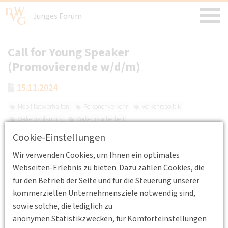
Junges Forum
Call for Young Speaker
(Promovierende w/d/m)
15.11.2024
Mobilitätsverhalten
Personenverkehr
Verkehrspolitik
Verkehrsplanung
Verkehrssicherheit
Bewerbungen bis zum 5. Januar 2025 möglich
Cookie-Einstellungen
Wir verwenden Cookies, um Ihnen ein optimales
Webseiten-Erlebnis zu bieten. Dazu zählen Cookies, die
für den Betrieb der Seite und für die Steuerung unserer
kommerziellen Unternehmensziele notwendig sind,
sowie solche, die lediglich zu
anonymen Statistikzwecken, für Komforteinstellungen