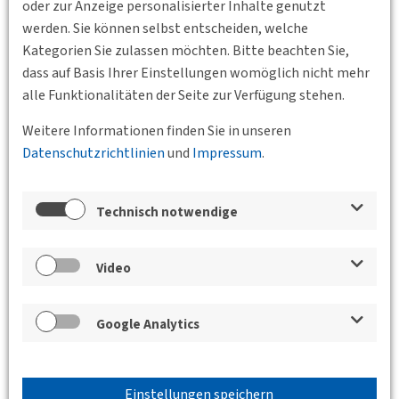
oder zur Anzeige personalisierter Inhalte genutzt
werden. Sie können selbst entscheiden, welche
Kategorien Sie zulassen möchten. Bitte beachten Sie,
dass auf Basis Ihrer Einstellungen womöglich nicht mehr
alle Funktionalitäten der Seite zur Verfügung stehen.
Verwandte Nachrichten
10.03.2025
Call for Papers: Resiliente urbane Mobilität
Weitere Informationen finden Sie in unseren
Datenschutzrichtlinien
06.02.2025
Publizieren im Jahrbuch Schweizer Verkehr 2025
und
Impressum
.
– Jetzt Beitrag einreichen!
20.11.2024
Call for Papers: Radverkehr im urbanen Raum
Technisch notwendige
18.11.2024
Call for Papers: Resiliente urbane Mobilität:
Strategien zur Anpassung der Verkehrsinfrastrukturen an
künftige Herausforderungen
Video
31.10.2024
Call for Participation: DVWG-Summit 2025
07.10.2024
Jetzt bewerben: Henry-Lampke-Preis für
Nachwuchstalente im Verkehrswesen
Google Analytics
23.09.2024
Call for Papers: Sanierungsbedarf Infrastruktur
01.02.2024
Call for Speaker (w/d/m) - Reallabore
Einstellungen speichern